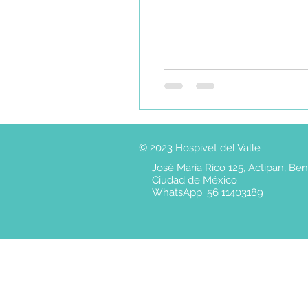
© 2023 Hospivet del Valle
José María Rico 125, Actipan, Ben
Ciudad de México
WhatsApp: 56 11403189