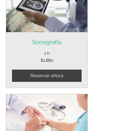
Sonografía
1 h
1,880
$1,880
pesos
mexicanos
Reservar ahora