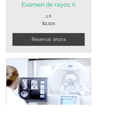
Examen de rayos X
1 h
2,100
$2,100
pesos
mexicanos
Reservar ahora
Examen de IRM