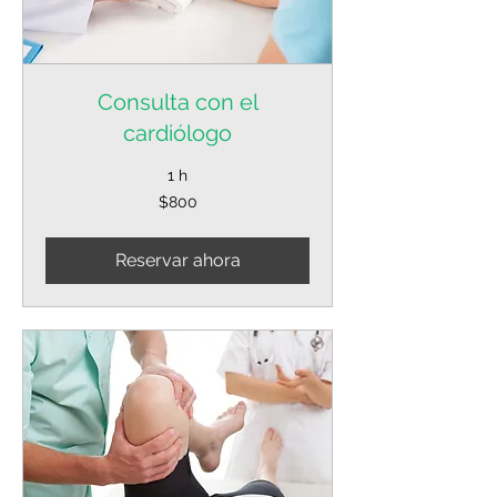
Consulta con el
cardiólogo
1 h
800
$800
pesos
mexicanos
Reservar ahora